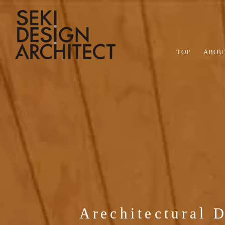
TOP
ABOU
会社概要
デザイン
注文住宅
STAFF BLOG
SITE DIA
モデ
住宅
平屋
スタッフブログ
現場日記
関工務所の会社概要です。概要や沿革、
完成したときだけでなく、長い時を経て
お客様のこだわりを叶えた注文住宅の作
私たち
開放的
平屋な
関工務所の日々の仕事から
現場の様子を定
スタッフの紹介など、関工務所の会社に
も、美しい佇まいで、いつまでも愛着を
品事例です。
きるも
性能で
す。
す
ついてのご紹介です。
感じられるデザインの家を提案します。
ぞれ特
る高い
Arechitectural 