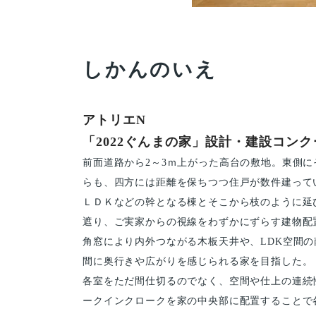
しかんのいえ
アトリエN
「2022ぐんまの家」設計・建設コン
前面道路から2～3ｍ上がった高台の敷地。東側
らも、四方には距離を保ちつつ住戸が数件建って
ＬＤＫなどの幹となる棟とそこから枝のように延
遮り、ご実家からの視線をわずかにずらす建物配
角窓により内外つながる木板天井や、LDK空間
間に奥行きや広がりを感じられる家を目指した。
各室をただ間仕切るのでなく、空間や仕上の連続
ークインクロークを家の中央部に配置することで各