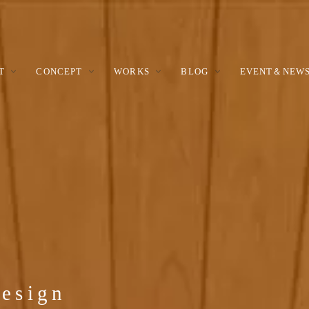
T
CONCEPT
WORKS
BLOG
EVENT＆NEW
RY
ルハウス
性能
の暮らし
REFORM BLOG
リノベーション
施工技術
非住宅
MODEL
モデルリノベーシ
モデルハ
ョンブログ
クラス
の家づくりのコンセプトを体感で
な空間を実現しつつ、優れた耐震
らではの暮らしを実例を紹介しま
関工務所だからこそ提案できるリ
自社専属大工による確かな施工力
関工務所では住宅以外の施設建築
期的に報告しま
モデルハウス。高崎と川場のそれ
、一年中快適な暮らしを可能とす
ションです。まるで建て替えのよ
ちの強みです。お客様のこだわり
多く実績があります。
徴のある建物です。
断熱・省エネの住宅性能です。
ノベーションを提案します。
て安心できる暮らしを約束します
貝沢町モデルハウスリノベーシ
高崎新モデル
ョンの日記です
Design