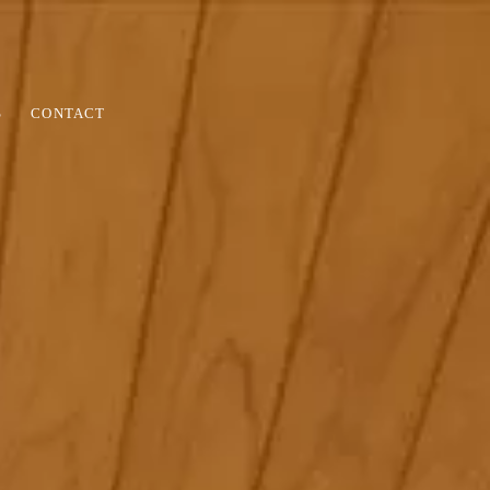
S
CONTACT
HOUSE
家づくりの流れ
アフター＆保証
リノベーション
COLUMN
ウス/リラ
家づくりコラム
日記
ノベー
が私た
をも数
お問い合わせから着工、完成まで、私た
お引き渡してからが長いお付き合いの始
大規模リノベーションの実例の紹介で
家づくりに役立つコラムです
うなリ
を叶え
ちの家づくりの流れを紹介します。
まりです。定期点検と最長30年の長期保
す。
。
証でお客様の家をお守りします。
ハウス日記です