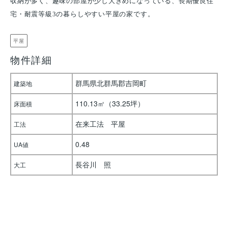
収納が多く、趣味の部屋が少し大きめになっている、長期優良住
宅・耐震等級3の暮らしやすい平屋の家です。
平屋
物件詳細
群馬県北群馬郡吉岡町
建築地
110.13㎡（33.25坪）
床面積
在来工法 平屋
工法
0.48
UA値
長谷川 照
大工