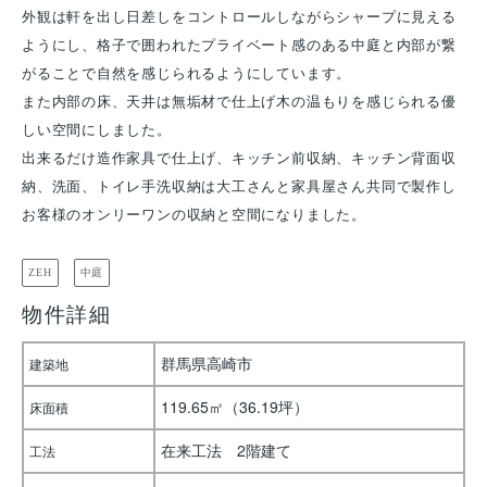
外観は軒を出し日差しをコントロールしながらシャープに見える
ようにし、格子で囲われたプライベート感のある中庭と内部が繋
がることで自然を感じられるようにしています。
また内部の床、天井は無垢材で仕上げ木の温もりを感じられる優
しい空間にしました。
出来るだけ造作家具で仕上げ、キッチン前収納、キッチン背面収
納、洗面、トイレ手洗収納は大工さんと家具屋さん共同で製作し
お客様のオンリーワンの収納と空間になりました。
ZEH
中庭
物件詳細
群馬県高崎市
建築地
119.65㎡（36.19坪）
床面積
在来工法 2階建て
工法