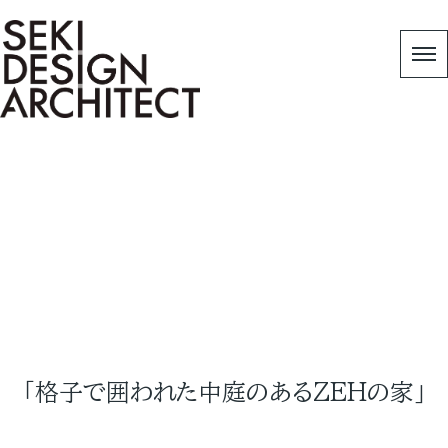
Works
HOME
|
Copy 作品事例
|
格子で囲われた中庭のあ
るZEHの家
「格子で囲われた中庭のある
ZEH
の家」