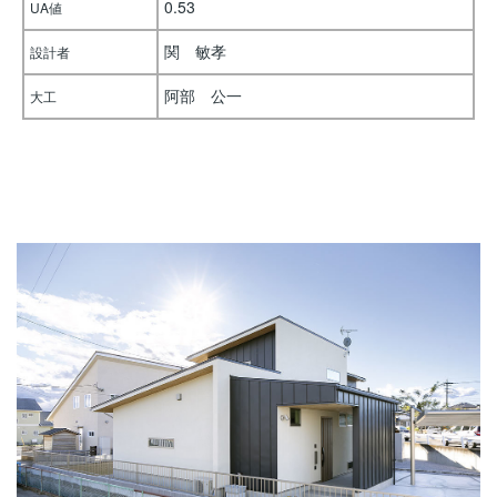
0.53
UA値
関 敏孝
設計者
阿部 公一
大工