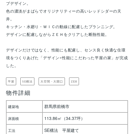
ブデザイン。
色の濃淡がまばらでオリジナリティーの高いレッドシダーの天
井。
キッチン・水廻り・ＷＩＣの動線に配慮したプランニング。
デザインに配慮しながらＺＥＨをクリアした断熱性能。
デザインだけではなく、性能にも配慮し、センス良く快適な住環
境をつくりあげた「デザイン×性能にこだわった平屋の家」が完成
した。
平屋
SE構法
大空間・大開口
ZEH
物件詳細
群馬県前橋市
建築地
113.86㎡（34.37坪）
床面積
SE構法 平屋建て
工法