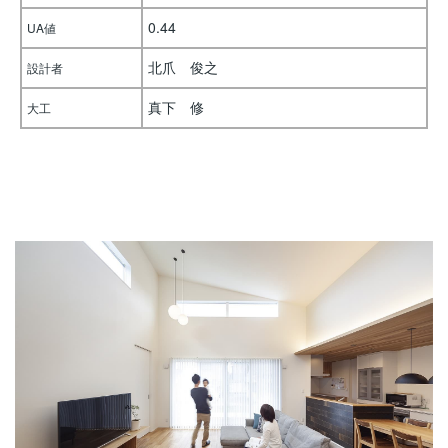
0.44
UA値
北爪 俊之
設計者
真下 修
大工