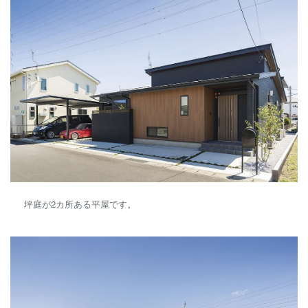
坪庭が2カ所ある平屋です。