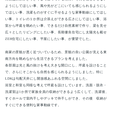
ようにしてほしい事、風や光がどこにいても感じられるようにし
てほしい事、洗濯ものがすぐに干せるような家事動線にしてほし
い事、トイレの１か所は介添えができる広さにしてほしい事、浴
室から坪庭を眺めたい事、できるだけ自然素材で作り、梁を見せ
広々としたリビングにしたい事、長期優良住宅にし太陽光も載せ
ZEH住宅にしたい事、平屋にしたい事、が要望でした。
南家の景観が悪く近づいているため、景観の良い公園が見える東
南方向を眺めながら生活できるプランを考えました。
各部屋は光と風の抜けを考え大きな開口にし、坪庭を設けること
で、さらにそこからも自然を感じられるようにしました。特に
LDKは勾配天井にし開放感あふれる空間にしました。
浴室と和室も同様な考えで坪庭を設けしています。洗面・脱衣・
洗濯室は1か所で家族全員の収納ができるよう広くして、洗濯後、
すぐホールで室内干しやデッキで外干しができ、その後 収納が
すぐにできる便利な家事動線です。