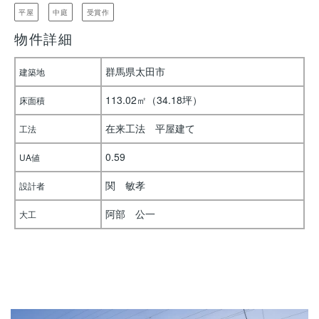
平屋
中庭
受賞作
物件詳細
群馬県太田市
建築地
113.02㎡（34.18坪）
床面積
在来工法 平屋建て
工法
0.59
UA値
関 敏孝
設計者
阿部 公一
大工