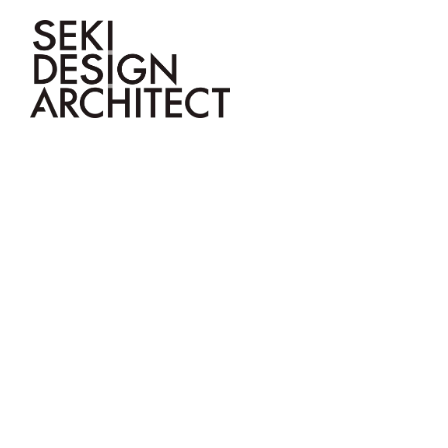
TOP
ABOU
会社概要
デザイン
注文住宅
STAFF BLOG
SITE
スタッフブログ
現場
関工務所の会社概要です。概要や
完成したときだけでなく、長い時
お客様のこだわりを叶えた注文住
関工務所の日々の仕事か
現場の様
沿革、スタッフの紹介など、関工
を経ても、美しい佇まいで、いつ
宅の作品事例です。
ら
告します
務所の会社についてのご紹介で
までも愛着を感じられるデザイン
After mainte
す。
の家を提案します。
HOME
|
ルームツアー
|
【ル