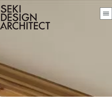
[%category%]
[%title%]
HOME
|
モデルハウスリノベーションブログ
|
template.detail
[%list_start%]