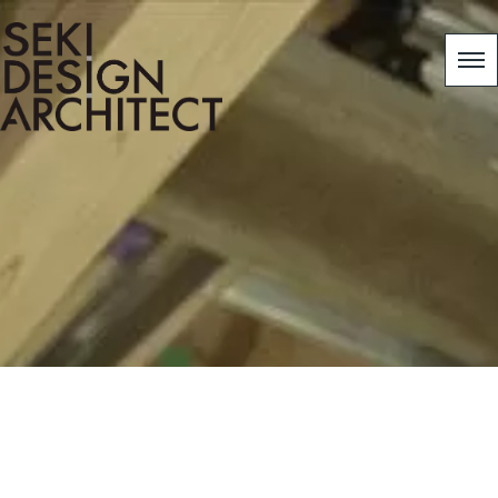
template.detail
HOME
|
工事日記
|
template.detail
[%title%]
[%article_date_notime_wa%]
[%lead%]