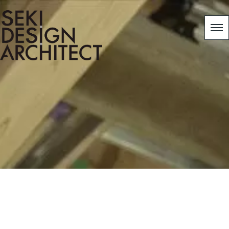
template.detail
HOME
|
工事日記
|
template.detail
[%title%]
[%article_date_notime_wa%]
[%lead%]