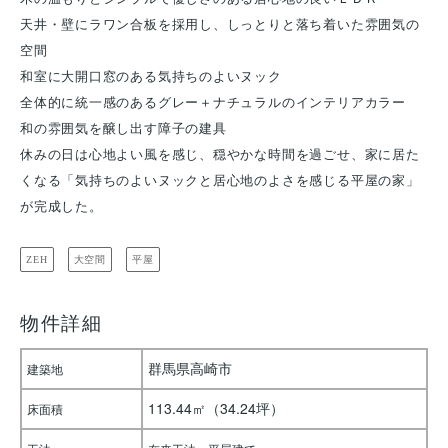
天井・壁にラワン合板を採用し、しっとりと落ち着いた雰囲気の
空間
和室に大開口窓のある気持ちのよいヌック
全体的に統一感のあるグレー＋ナチュラルのインテリアカラー
和の雰囲気を醸し出す障子の建具
休みの日は心地よい風を感じ、穏やかな時間を過ごせ、家に居た
くなる「気持ちのよいヌックと居心地のよさを感じる平屋の家」
が完成した。
ZEH
大空間
平屋
物件詳細
群馬県高崎市
建築地
113.44㎡（34.24坪）
床面積