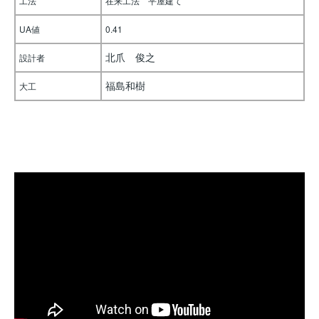
工法
在来工法 平屋建て
UA値
0.41
北爪 俊之
設計者
福島和樹
大工