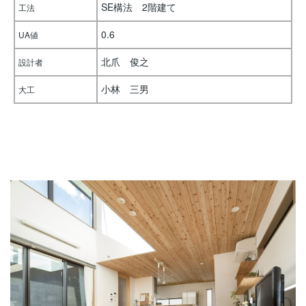
SE構法 2階建て
工法
0.6
UA値
北爪 俊之
設計者
小林 三男
大工