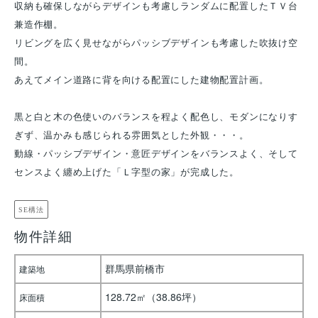
収納も確保しながらデザインも考慮しランダムに配置したＴＶ台
兼造作棚。
リビングを広く見せながらパッシブデザインも考慮した吹抜け空
間。
あえてメイン道路に背を向ける配置にした建物配置計画。
黒と白と木の色使いのバランスを程よく配色し、モダンになりす
ぎず、温かみも感じられる雰囲気とした外観・・・。
動線・パッシブデザイン・意匠デザインをバランスよく、そして
センスよく纏め上げた「Ｌ字型の家」が完成した。
SE構法
物件詳細
群馬県前橋市
建築地
128.72㎡（38.86坪）
床面積