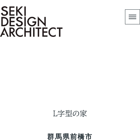
Works
HOME
|
Copy 作品事例
|
Ｌ字型の家
Ｌ字型の家
群馬県前橋市