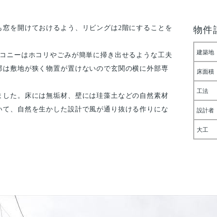
も窓を開けておけるよう、リビングは2階にすることを
物件
建築地
ルコニーはホコリやごみが簡単に掃き出せるような工夫
部は敷地が狭く物置が置けないので玄関の横に外部専
床面積
工法
ました。床には無垢材、壁には珪藻土などの自然素材
いて、自然を生かした設計で風が通り抜ける作りにな
設計者
大工