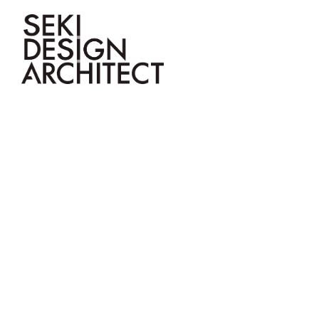
TOP
ABOU
会社概要
デザイン
注文住宅
STAFF BLOG
SITE
スタッフブログ
現場
関工務所の会社概要です。概要や
完成したときだけでなく、長い時
お客様のこだわりを叶えた注文住
関工務所の日々の仕事か
現場の
沿革、スタッフの紹介など、関工
を経ても、美しい佇まいで、いつ
宅の作品事例です。
ら
告しま
務所の会社についてのご紹介で
までも愛着を感じられるデザイン
す。
の家を提案します。
Works
HOME
|
Copy 作品事例
|