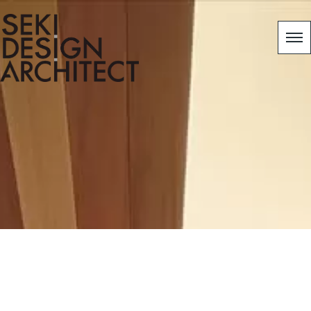
template.detail
HOME
|
高崎新モデルハウス
|
template.detail
[%title%]
[%article_date_notime_wa%]
[%lead%]