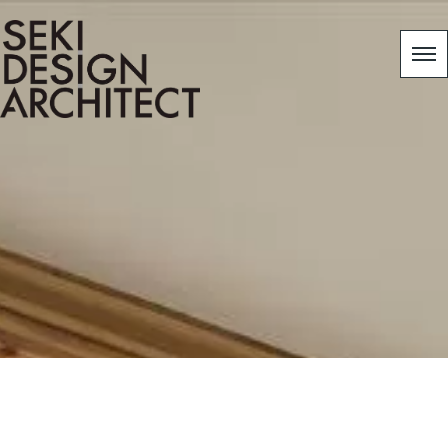
[%category%]
[%title%]
HOME
|
スタッフブログ
|
template.detail
[%list_start%]