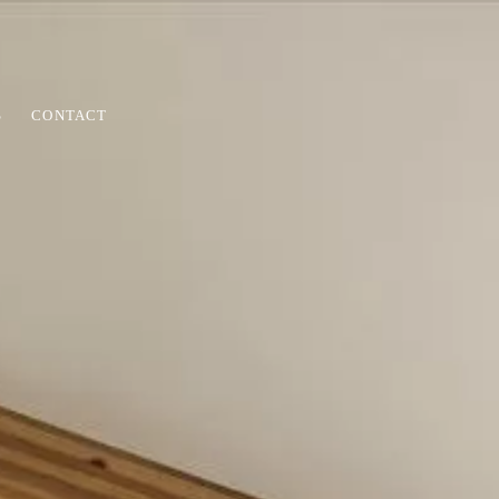
S
CONTACT
HOUSE
家づくりの流れ
アフター＆保証
リノベーション
COLUMN
ウス/リラ
家づくりコラム
日記
ノベー
が私た
をも数
お問い合わせから着工、完成まで、私た
お引き渡してからが長いお付き合いの始
大規模リノベーションの実例の紹介で
家づくりに役立つコラムです
うなリ
を叶え
ちの家づくりの流れを紹介します。
まりです。定期点検と最長30年の長期保
す。
。
証でお客様の家をお守りします。
ハウス日記です