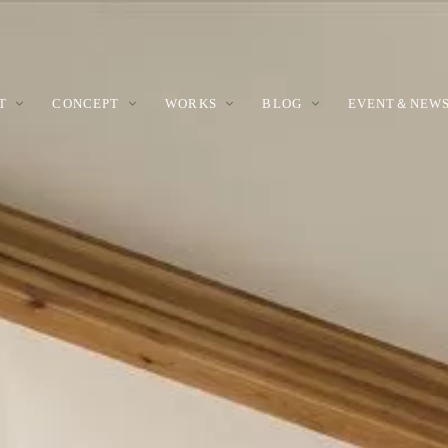
T
CONCEPT
WORKS
BLOG
EVENT＆NEW
RY
ルハウス
性能
の暮らし
REFORM BLOG
リノベーション
施工技術
非住宅
MODEL
モデルリノベーシ
モデルハ
ョンブログ
クラス
の家づくりのコンセプトを体感で
な空間を実現しつつ、優れた耐震
らではの暮らしを実例を紹介しま
関工務所だからこそ提案できるリ
自社専属大工による確かな施工力
関工務所では住宅以外の施設建築
期的に報告しま
モデルハウス。高崎と川場のそれ
、一年中快適な暮らしを可能とす
ションです。まるで建て替えのよ
ちの強みです。お客様のこだわり
多く実績があります。
徴のある建物です。
断熱・省エネの住宅性能です。
ノベーションを提案します。
て安心できる暮らしを約束します
貝沢町モデルハウスリノベーシ
高崎新モデル
ョンの日記です
tail