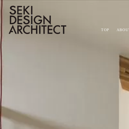
TOP
ABOU
会社概要
デザイン
注文住宅
STAFF BLOG
SITE DIA
モデ
住宅
平屋
スタッフブログ
現場日記
関工務所の会社概要です。概要や沿革、
完成したときだけでなく、長い時を経て
お客様のこだわりを叶えた注文住宅の作
私たち
開放的
平屋な
関工務所の日々の仕事から
現場の様子を定
スタッフの紹介など、関工務所の会社に
も、美しい佇まいで、いつまでも愛着を
品事例です。
きるも
性能で
す。
[%category%]
す
ついてのご紹介です。
感じられるデザインの家を提案します。
ぞれ特
る高い
[%title%]
HOME
|
スタッフブログ
|
template.de