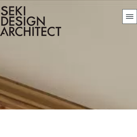
[%category%]
[%title%]
HOME
|
スタッフブログ
|
template.detail
[%list_start%]